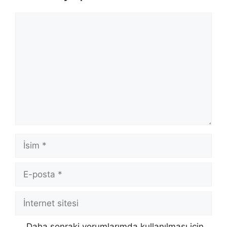
Yorum
İsim
E-
posta
İnternet
sitesi
Daha sonraki yorumlarımda kullanılması için