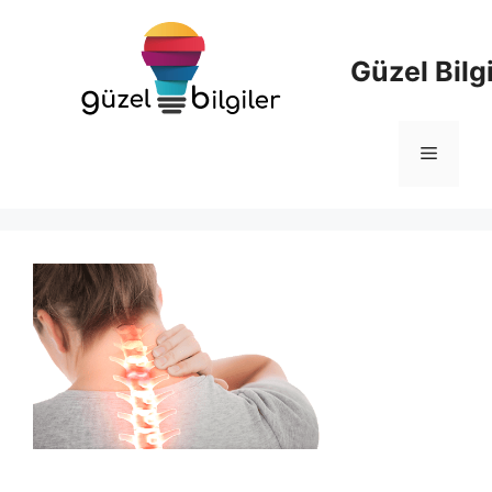
İçeriğe
atla
Güzel Bilgi
Menü