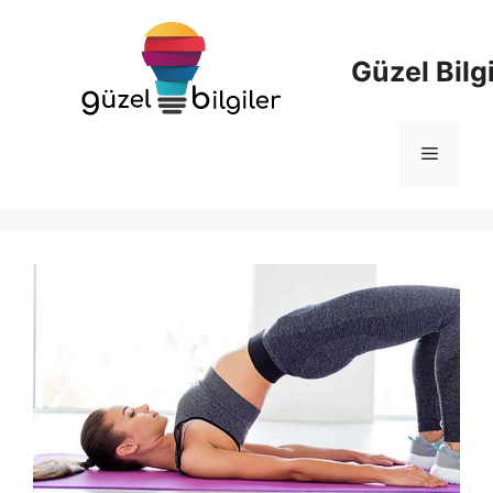
İçeriğe
atla
Güzel Bilgi
Menü