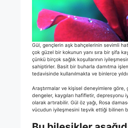
Gül, gençlerin aşk bahçelerinin sevimli hat
çok güzel bir kokunun yanı sıra bir şifa 
çünkü birçok sağlık koşullarının iyileşmes
sahiptirler. Basit bir buharla damıtma işlem
tedavisinde kullanılmakta ve binlerce yıld
Araştırmalar ve kişisel deneyimlere göre, gül
dengeler, kaygıları hafifletir, depresyonu iyi
olarak artırabilir. Gül öz yağı, Rosa dama
vücudun iyileşmesini teşvik ettiği bilinen bi
Bu bileşikler aşağıd