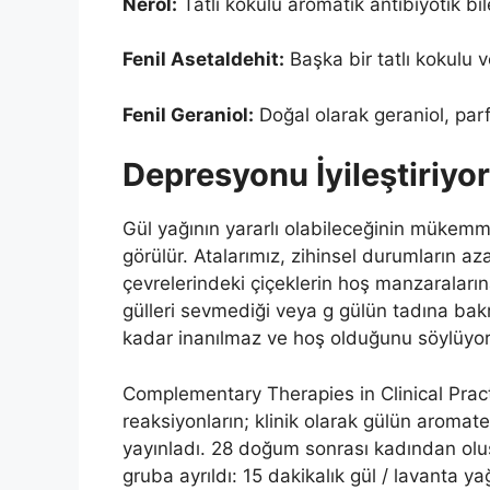
Nerol:
Tatlı kokulu aromatik antibiyotik bi
Fenil Asetaldehit:
Başka bir tatlı kokulu v
Fenil Geraniol:
Doğal olarak geraniol, par
Depresyonu İyileştiriyor
Gül yağının yararlı olabileceğinin mükemme
görülür. Atalarımız, zihinsel durumların a
çevrelerindeki çiçeklerin hoş manzaralarına
gülleri sevmediği veya g gülün tadına ba
kadar inanılmaz ve hoş olduğunu söylüyor
Complementary Therapies in Clinical Pract
reaksiyonların; klinik olarak gülün aromate
yayınladı. 28 doğum sonrası kadından oluş
gruba ayrıldı: 15 dakikalık gül / lavanta y