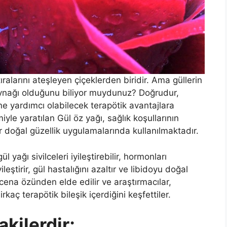
ıralarını ateşleyen çiçeklerden biridir. Ama güllerin
kaynağı olduğunu biliyor muydunuz? Doğrudur,
ine yardımcı olabilecek terapötik avantajlara
iyle yaratılan Gül öz yağı, sağlık koşullarının
ır doğal güzellik uygulamalarında kullanılmaktadır.
 yağı sivilceleri iyileştirebilir, hormonları
leştirir, gül hastalığını azaltır ve libidoyu doğal
scena özünden elde edilir ve araştırmacılar,
rkaç terapötik bileşik içerdiğini keşfettiler.
akilerdir;