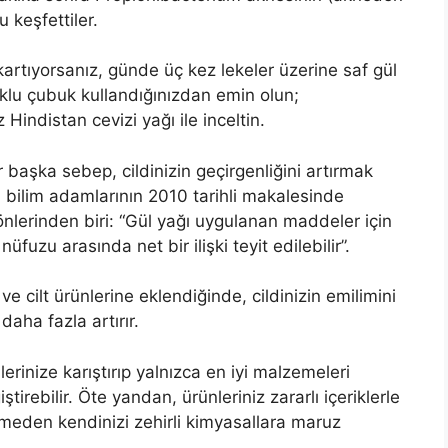
keşfettiler.
 çıkartıyorsanız, günde üç kez lekeler üzerine saf gül
uklu çubuk kullandığınızdan emin olun;
z Hindistan cevizi yağı ile inceltin.
ir başka sebep, cildinizin geçirgenliğini artırmak
an bilim adamlarının 2010 tarihli makalesinde
yönlerinden biri: “Gül yağı uygulanan maddeler için
 nüfuzu arasında net bir ilişki teyit edilebilir”.
e cilt ürünlerine eklendiğinde, cildinizin emilimini
aha fazla artırır.
erinize karıştırıp yalnızca en iyi malzemeleri
irebilir. Öte yandan, ürünleriniz zararlı içeriklerle
ilmeden kendinizi zehirli kimyasallara maruz