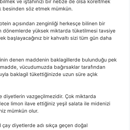
lmek ve iştahınızı bir nebze de olsa köreltmek
rçok besinden söz etmek mümkün.
otein açısından zenginliği herkesçe bilinen bir
lan dönemlerde yüksek miktarda tüketilmesi tavsiye
rek başlayacağınız bir kahvaltı sizi tüm gün daha
okinin denen maddenin baklagillerde bulunduğu pek
 bu madde, vücudumuzda bağırsaklar tarafından
sıyla baklagil tükettiğinizde uzun süre açlık
re diyetlerin vazgeçilmezidir. Çok miktarda
 limon ilave ettiğiniz yeşil salata ile midenizi
eniz mümkün olur.
il çay diyetlerde adı sıkça geçen doğal