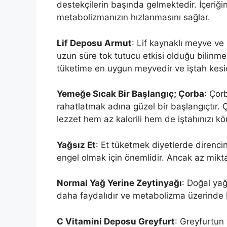
destekçilerin başında gelmektedir. İçeriği
metabolizmanızın hızlanmasını sağlar.
Lif Deposu Armut
: Lif kaynaklı meyve ve
uzun süre tok tutucu etkisi olduğu bilinmek
tüketime en uygun meyvedir ve iştah kesici 
Yemeğe Sıcak Bir Başlangıç; Çorba
: Çor
rahatlatmak adına güzel bir başlangıçtır. Ç
lezzet hem az kalorili hem de iştahınızı kör
Yağsız Et
: Et tüketmek diyetlerde direnci
engel olmak için önemlidir. Ancak az mikta
Normal Yağ Yerine Zeytinyağı
: Doğal yağ
daha faydalıdır ve metabolizma üzerinde hız
C Vitamini Deposu Greyfurt
: Greyfurtun