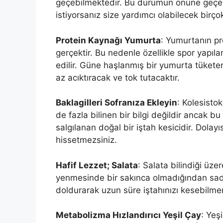
geçebilmektedir. Bu durumun önüne geçebi
istiyorsanız size yardımcı olabilecek bi
Protein Kaynağı Yumurta
: Yumurtanın pr
gerçektir. Bu nedenle özellikle spor yapı
edilir. Güne haşlanmış bir yumurta tükete
az acıktıracak ve tok tutacaktır.
Baklagilleri Sofranıza Ekleyin
: Kolesist
de fazla bilinen bir bilgi değildir ancak
salgılanan doğal bir iştah kesicidir. Dolayı
hissetmezsiniz.
Hafif Lezzet; Salata
: Salata bilindiği üze
yenmesinde bir sakınca olmadığından sadece
doldurarak uzun süre iştahınızı kesebilm
Metabolizma Hızlandırıcı Yeşil Çay
: Yeş