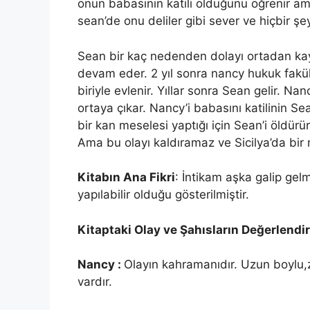
onun babasının katili olduğunu öğrenir am
sean’de onu deliler gibi sever ve hiçbir ş
Sean bir kaç nedenden dolayı ortadan 
devam eder. 2 yıl sonra nancy hukuk fakülte
biriyle evlenir. Yıllar sonra Sean gelir. 
ortaya çıkar. Nancy’i babasını katilinin 
bir kan meselesi yaptığı için Sean’i öldür
Ama bu olayı kaldıramaz ve Sicilya’da bir m
Kitabın Ana Fikri
: İntikam aşka galip gel
yapılabilir olduğu gösterilmiştir.
Kitaptaki Olay ve Şahısların Değerlendi
Nancy :
Olayın kahramanıdır. Uzun boylu,za
vardır.