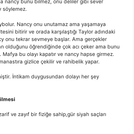
a nancy bunu bilmez, onu deliler gibi sever
ey söylemez.
kaybolur. Nancy onu unutamaz ama yaşamaya
sini bitirir ve orada karşılaştığı Taylor adındaki
Nancy onu tekrar sevmeye başlar. Ama gerçekler
Sean olduğunu öğrendiğinde çok acı çeker ama bunu
ür. Mafya bu olayı kapatır ve nancy hapse girmez.
anastıra gizlice çekilir ve rahibelik yapar.
miştir. İntikam duygusundan dolayı her şey
rilmesi
rif ve zayıf bir fiziğe sahip,gür siyah saçları