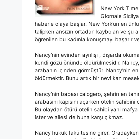
New York Times
Giornale Sicilya
haberle olaya başlar. New York’un en ünlü
talipken ansızın ortadan kaybolan ve şu an
öğrenilen bu kadınla konuşmayı başarır ve
Nancy’nin evinden ayrılışı , dışarda okum
kendi gözü önünde öldürülmesidir. Nancy
arabanın içinden görmüştür. Nancy’nin e
öldürmektir. Bunu artık bir nevi kan mesel
Nancy’nin babası calogero, şehrin en tanın
arabasını kapısını açarken otelin sahibini
Bu olaydan ötürü otelin sahibi yani mafy
ister ve ailesi de buna karşı çıkmaz.
Nancy hukuk fakültesine girer. Oradayken se