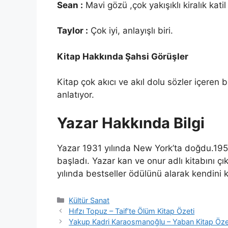
Sean :
Mavi gözü ,çok yakışıklı kiralık kati
Taylor :
Çok iyi, anlayışlı biri.
Kitap Hakkında Şahsi Görüşler
Kitap çok akıcı ve akıl dolu sözler içeren b
anlatıyor.
Yazar Hakkında Bilgi
Yazar 1931 yılında New York’ta doğdu.1951
başladı. Yazar kan ve onur adlı kitabını 
yılında bestseller ödülünü alarak kendini k
Kategoriler
Kültür Sanat
Hıfzı Topuz – Taif’te Ölüm Kitap Özeti
Yakup Kadri Karaosmanoğlu – Yaban Kitap Öze