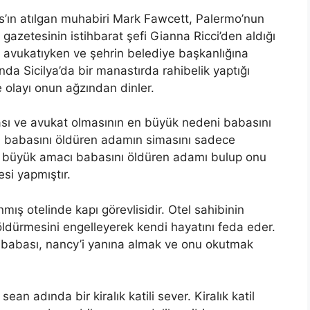
’ın atılgan muhabiri Mark Fawcett, Palermo’nun
 gazetesinin istihbarat şefi Gianna Ricci’den aldığı
 avukatıyken ve şehrin belediye başkanlığına
da Sicilya’da bir manastırda rahibelik yaptığı
 olayı onun ağzından dinler.
ası ve avukat olmasının en büyük nedeni babasını
, babasını öldüren adamın simasını sadece
n büyük amacı babasını öldüren adamı bulup onu
esi yapmıştır.
mış otelinde kapı görevlisidir. Otel sahibinin
 öldürmesini engelleyerek kendi hayatını feda eder.
a babası, nancy’i yanına almak ve onu okutmak
an adında bir kiralık katili sever. Kiralık katil