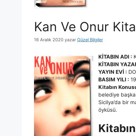
Kan Ve Onur Kita
16 Aralık 2020
yazar
Güzel Bilgiler
KİTABIN ADI :
K
KİTABIN YAZAR
YAYIN EVİ :
DO
BASIM YILI :
19
Kitabın Konus
belediye başkan
Sicilya’da bir 
öyküsü.
Kitabın