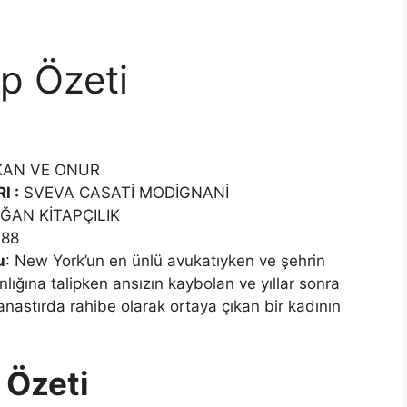
p Özeti
AN VE ONUR
I :
SVEVA CASATİ MODİGNANİ
ĞAN KİTAPÇILIK
88
u
: New York’un en ünlü avukatıyken ve şehrin
lığına talipken ansızın kaybolan ve yıllar sonra
manastırda rahibe olarak ortaya çıkan bir kadının
 Özeti