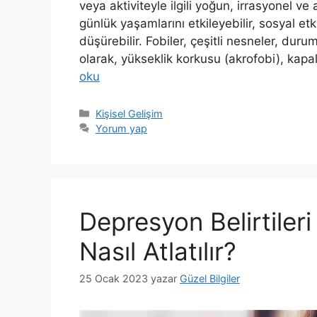
veya aktiviteyle ilgili yoğun, irrasyonel ve 
günlük yaşamlarını etkileyebilir, sosyal etki
düşürebilir. Fobiler, çeşitli nesneler, duruml
olarak, yükseklik korkusu (akrofobi), kapa
oku
Kategoriler
Kişisel Gelişim
Yorum yap
Depresyon Belirtileri 
Nasıl Atlatılır?
25 Ocak 2023
yazar
Güzel Bilgiler