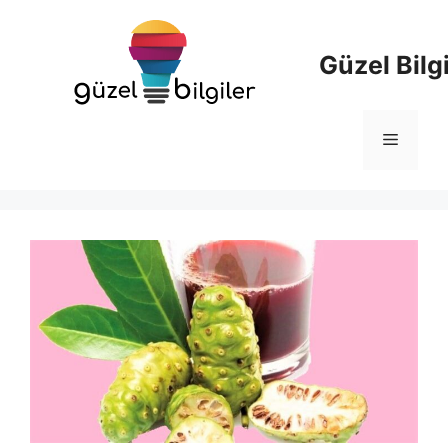
İçeriğe
atla
Güzel Bilgi
Menü