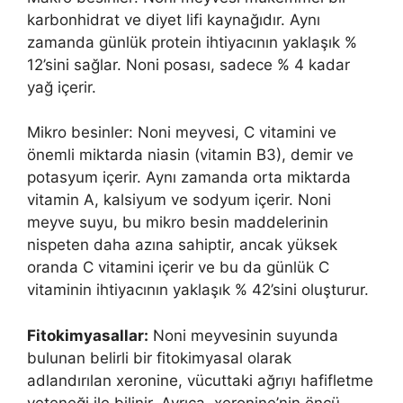
karbonhidrat ve diyet lifi kaynağıdır. Aynı
zamanda günlük protein ihtiyacının yaklaşık %
12’sini sağlar. Noni posası, sadece % 4 kadar
yağ içerir.
Mikro besinler: Noni meyvesi, C vitamini ve
önemli miktarda niasin (vitamin B3), demir ve
potasyum içerir. Aynı zamanda orta miktarda
vitamin A, kalsiyum ve sodyum içerir. Noni
meyve suyu, bu mikro besin maddelerinin
nispeten daha azına sahiptir, ancak yüksek
oranda C vitamini içerir ve bu da günlük C
vitaminin ihtiyacının yaklaşık % 42’sini oluşturur.
Fitokimyasallar:
Noni meyvesinin suyunda
bulunan belirli bir fitokimyasal olarak
adlandırılan xeronine, vücuttaki ağrıyı hafifletme
yeteneği ile bilinir. Ayrıca, xeronine’nin öncü