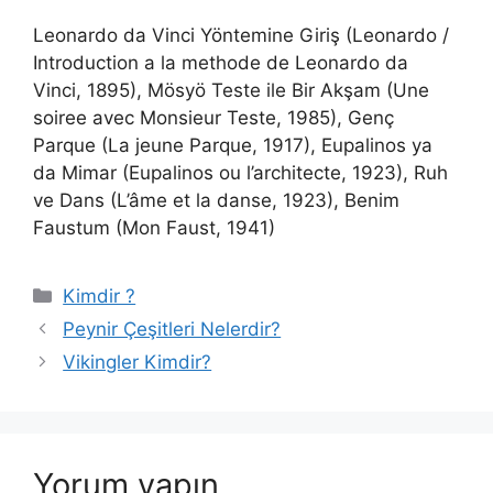
Leonardo da Vinci Yöntemine Giriş (Leonardo /
Introduction a la methode de Leonardo da
Vinci, 1895), Mösyö Teste ile Bir Akşam (Une
soiree avec Monsieur Teste, 1985), Genç
Parque (La jeune Parque, 1917), Eupalinos ya
da Mimar (Eupalinos ou l’architecte, 1923), Ruh
ve Dans (L’âme et la danse, 1923), Benim
Faustum (Mon Faust, 1941)
Kategoriler
Kimdir ?
Peynir Çeşitleri Nelerdir?
Vikingler Kimdir?
Yorum yapın