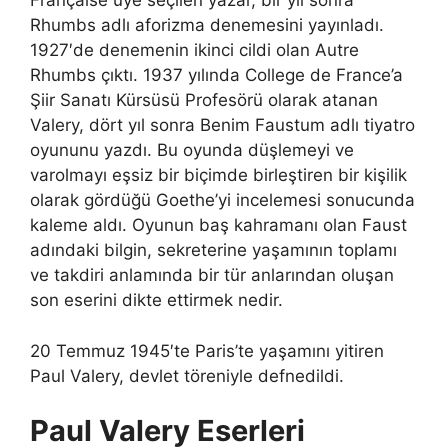
Française üye seçilen yazar, bir yıl sonra
Rhumbs adlı aforizma denemesini yayınladı.
1927′de denemenin ikinci cildi olan Autre
Rhumbs çıktı. 1937 yılında College de France’a
Şiir Sanatı Kürsüsü Profesörü olarak atanan
Valery, dört yıl sonra Benim Faustum adlı tiyatro
oyununu yazdı. Bu oyunda düşlemeyi ve
varolmayı eşsiz bir biçimde birleştiren bir kişilik
olarak gördüğü Goethe’yi incelemesi sonucunda
kaleme aldı. Oyunun baş kahramanı olan Faust
adındaki bilgin, sekreterine yaşamının toplamı
ve takdiri anlamında bir tür anlarından oluşan
son eserini dikte ettirmek nedir.
20 Temmuz 1945′te Paris’te yaşamını yitiren
Paul Valery, devlet töreniyle defnedildi.
Paul Valery Eserleri