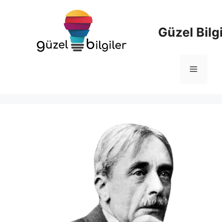
İçeriğe
atla
Güzel Bilgi
Menü