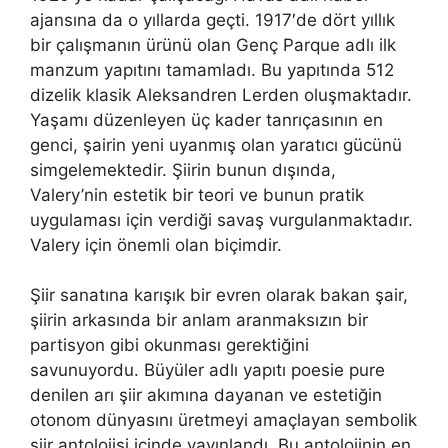
ajansına da o yıllarda geçti. 1917′de dört yıllık
bir çalışmanın ürünü olan Genç Parque adlı ilk
manzum yapıtını tamamladı. Bu yapıtında 512
dizelik klasik Aleksandren Lerden oluşmaktadır.
Yaşamı düzenleyen üç kader tanrıçasının en
genci, şairin yeni uyanmış olan yaratıcı gücünü
simgelemektedir. Şiirin bunun dışında,
Valery’nin estetik bir teori ve bunun pratik
uygulaması için verdiği savaş vurgulanmaktadır.
Valery için önemli olan biçimdir.
Şiir sanatına karışık bir evren olarak bakan şair,
şiirin arkasında bir anlam aranmaksızın bir
partisyon gibi okunması gerektiğini
savunuyordu. Büyüler adlı yapıtı poesie pure
denilen arı şiir akımına dayanan ve estetiğin
otonom dünyasını üretmeyi amaçlayan sembolik
şiir antolojisi içinde yayınlandı. Bu antolojinin en