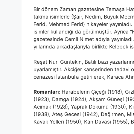
Bir dönem Zaman gazetesine Temaşa Haftaları
takma isimlerle (Şair, Nedim, Büyük Mecm
Ferid, Mehmed Ferid) hikayeler yayınladı. 
isimler kullandığı da görülmüştür. Ayrıca “
gazetesinde Cemil Nimet adıyla yayınladı
yıllarında arkadaşlarıyla birlikte Kelebek is
Reşat Nuri Güntekin, Batılı bazı yazarları
uyarlamıştır. Akciğer kanserinden tedavi o
cenazesi İstanbul’a getirilerek, Karaca Ah
Romanları:
Harabelerin Çiçeği (1918), Giz
(1923), Damga (1924), Akşam Güneşi (1926
Acımak (1928), Yaprak Dökümü (1930), Kızı
(1938), Ateş Gecesi (1942), Değirmen, Mis
Kavak Yelleri (1950), Kan Davası (1955), 