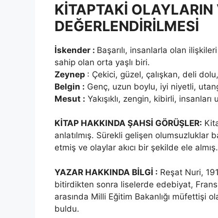
KİTAPTAKİ OLAYLARIN
DEĞERLENDİRİLMESİ
İskender :
Başarılı, insanlarla olan ilişkile
sahip olan orta yaşlı biri.
Zeynep
: Çekici, güzel, çalışkan, deli dol
Belgin :
Genç, uzun boylu, iyi niyetli, uta
Mesut :
Yakışıklı, zengin, kibirli, insanlar
KİTAP HAKKINDA ŞAHSİ GÖRÜŞLER:
Kita
anlatılmış. Sürekli gelişen olumsuzluklar ba
etmiş ve olaylar akıcı bir şekilde ele almış.
YAZAR HAKKINDA BİLGİ :
Reşat Nuri, 191
bitirdikten sonra liselerde edebiyat, Frans
arasında Milli Eğitim Bakanlığı müfettişi ol
buldu.