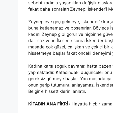
sebebi kadınla yaşadıkları değişik olaylardı
fakat daha sonraları Zeynep, İskender’i Mes
Zeynep eve geç gelmeye, İskender’e karşı
buna katlanamaz ve boşanırlar. Böylece İsk
kadını Zeynep gibi görür ve hiçbirine gü
dair söz verir. İki sene sonra İskender baş
masada çok güzel, çalışkan ve çekici bir ka
hissetmeye başlar fakat önceki deneyimi 
Kadına karşı soğuk davranır, hatta bazen 
yapmaktadır. Kafasındaki düşünceler onu b
gereksiz görmeye başlar. Yan masada çalışa
onun garip tutumunu anlayamaz. İskender
Belgin’e hissettiklerini anlatır.
KİTABIN ANA FİKRİ :
Hayatta hiçbir zaman