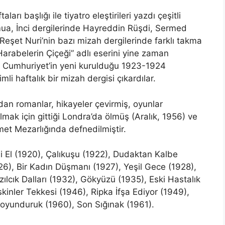
 başlığı ile tiyatro eleştirileri yazdı çeşitli
ua, İnci dergilerinde Hayreddin Rüşdi, Sermed
Reşet Nuri’nin bazı mizah dergilerinde farklı takma
Harabelerin Çiçeği” adlı eserini yine zaman
. Cumhuriyet’in yeni kurulduğu 1923-1924
imli haftalık bir mizah dergisi çıkardılar.
ndan romanlar, hikayeler çevirmiş, oyunlar
lmak için gittiği Londra’da ölmüş (Aralık, 1956) ve
met Mezarlığında defnedilmiştir.
li El (1920), Çalıkuşu (1922), Dudaktan Kalbe
), Bir Kadın Düşmanı (1927), Yeşil Gece (1928),
lcık Dalları (1932), Gökyüzü (1935), Eski Hastalık
kinler Tekkesi (1946), Ripka İfşa Ediyor (1949),
Boyunduruk (1960), Son Sığınak (1961).