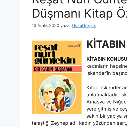
Düşmanı Kitap Ö
13 Aralık 2020
yazar
Güzel Bilgiler
KİTABIN
KİTABIN KONUSU
kadınların hepsin
İskender’in başın
Kitap, İskender ad
anlatmaktadır. İsk
Amasya ve Niğde’d
yere gitmiş ve çeşi
sakin bir yapıya 
tanıştığı Zeynep adlı kadın yüzünden sert, 