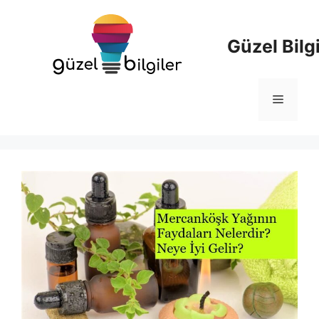
İçeriğe
atla
Güzel Bilgi
Menü