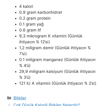
4 kalori
0.9 gram karbonhidrat
0.2 gram protein
0.1 gram yağ
0.6 gram lif
9,3 mikrogram K vitamini (Günlük
ihtiyacın % 12’si)
1,2 miligram demir (Günlük ihtiyacın %
7’si)
0.1 miligram manganez (Günlük ihtiyacın
% 4’ü)
29,9 miligram kalsiyum (Günlük ihtiyacın
% 3’ü)
121 IU A vitamini (Günlük ihtiyacın % 2’si)
Kategoriler
Bitkiler
Çok Düşük Kalorili Bitkiler Nelerdir?