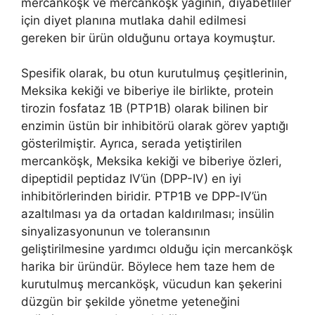
mercanköşk ve mercanköşk yağının, diyabetliler
için diyet planına mutlaka dahil edilmesi
gereken bir ürün olduğunu ortaya koymuştur.
Spesifik olarak, bu otun kurutulmuş çeşitlerinin,
Meksika kekiği ve biberiye ile birlikte, protein
tirozin fosfataz 1B (PTP1B) olarak bilinen bir
enzimin üstün bir inhibitörü olarak görev yaptığı
gösterilmiştir. Ayrıca, serada yetiştirilen
mercanköşk, Meksika kekiği ve biberiye özleri,
dipeptidil peptidaz IV’ün (DPP-IV) en iyi
inhibitörlerinden biridir. PTP1B ve DPP-IV’ün
azaltılması ya da ortadan kaldırılması; insülin
sinyalizasyonunun ve toleransının
geliştirilmesine yardımcı olduğu için mercanköşk
harika bir üründür. Böylece hem taze hem de
kurutulmuş mercanköşk, vücudun kan şekerini
düzgün bir şekilde yönetme yeteneğini