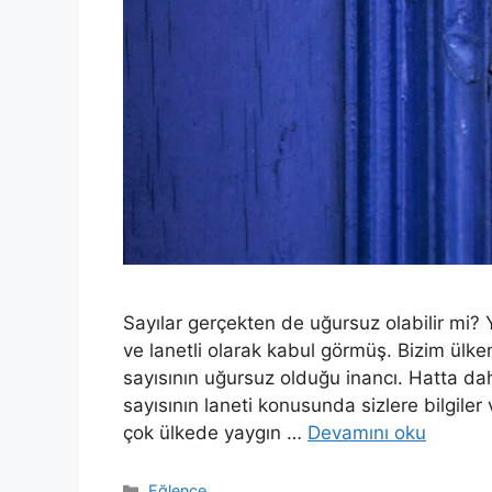
Sayılar gerçekten de uğursuz olabilir mi? 
ve lanetli olarak kabul görmüş. Bizim ülke
sayısının uğursuz olduğu inancı. Hatta d
sayısının laneti konusunda sizlere bilgile
çok ülkede yaygın …
Devamını oku
Kategoriler
Eğlence