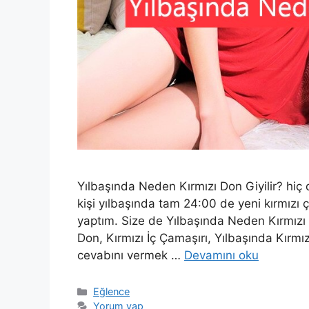
Yılbaşında Neden Kırmızı Don Giyilir? h
kişi yılbaşında tam 24:00 de yeni kırmızı ç
yaptım. Size de Yılbaşında Neden Kırmızı G
Don, Kırmızı İç Çamaşırı, Yılbaşında Kırmı
cevabını vermek …
Devamını oku
Kategoriler
Eğlence
Yorum yap