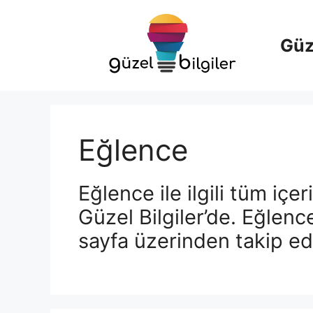
İçeriğe
atla
Güze
Eğlence
Eğlence ile ilgili tüm içer
Güzel Bilgiler’de. Eğlence 
sayfa üzerinden takip ede