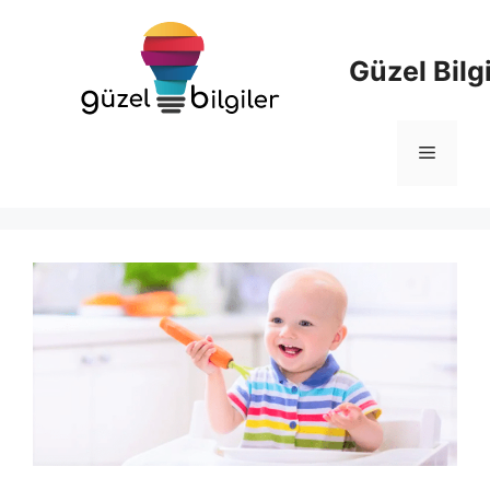
İçeriğe
atla
Güzel Bilgi
Menü