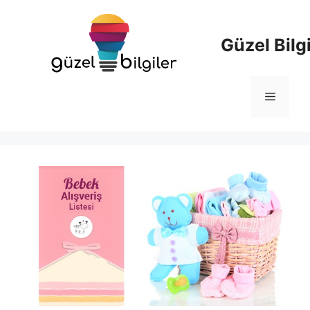
İçeriğe
atla
Güzel Bilgi
Menü