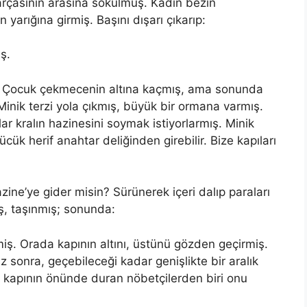
çasının arasına sokulmuş. Kadın bezin
 yarığına girmiş. Başını dışarı çıkarıp:
ş.
 Çocuk çekmecenin altına kaçmış, ama sonunda
 Minik terzi yola çıkmış, büyük bir ormana varmış.
ar kralın hazinesini soymak istiyorlarmış. Minik
ük herif anahtar deliğinden girebilir. Bize kapıları
zine’ye gider misin? Sürünerek içeri dalıp paraları
ş, taşınmış; sonunda:
tmiş. Orada kapının altını, üstünü gözden geçirmiş.
Az sonra, geçebileceği kadar genişlikte bir aralık
kapının önünde duran nöbetçilerden biri onu