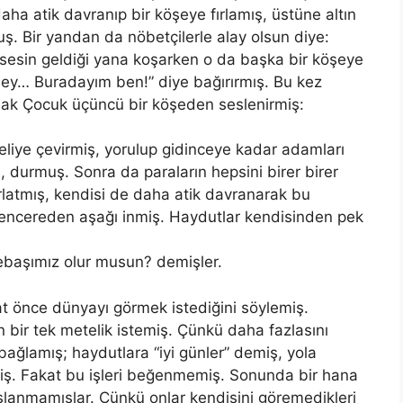
daha atik davranıp bir köşeye fırlamış, üstüne altın
ş. Bir yandan da nöbetçilerle alay olsun diye:
 sesin geldiği yana koşarken o da başka bir köşeye
“Hey… Buradayım ben!” diye bağırırmış. Bu kez
rmak Çocuk üçüncü bir köşeden seslenirmiş:
liye çevirmiş, yorulup gidinceye kadar adamları
 durmuş. Sonra da paraların hepsini birer birer
rlatmış, kendisi de daha atik davranarak bu
 pencereden aşağı inmiş. Haydutlar kendisinden pek
ebaşımız olur musun? demişler.
t önce dünyayı görmek istediğini söylemiş.
n bir tek metelik istemiş. Çünkü daha fazlasını
 bağlamış; haydutlara “iyi günler” demiş, yola
miş. Fakat bu işleri beğenmemiş. Sonunda bir hana
lanmamışlar. Çünkü onlar kendisini göremedikleri