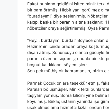
Fakat bunların geldiğini işiten minik terzi 
bir para örtmüş. Hiçbir yanı görülmez olmu
“buradayım!” diye seslenirmiş. Nöbetçiler
kaçıp, başka bir paranın altına saklanır: 
nöbetçiler oraya seğirtirlermiş. Oysa Pa
“Hey… burdayım, burda!” Böylece onları de
Hazine’nin içinde oradan oraya koşturmuş,
dışarı atmış. Sonuncuyu olanca gücüyle fı
paranın üzerine sıçramış; onunla birlikte
hoşnut kaldıklarını söylemişler:
Sen pek müthiş bir kahramansın, bizim el
Parmak Çocuk onlara teşekkür etmiş, faka
Paraları bölüşmüşler. Minik terzi bunlarda
taşıyamıyormuş. Sonra kılıcını yine beline
koyulmuş. Birkaç ustanın yanında işe gir
uşak olmuş ama hizmetçi kızlar ondan hoş