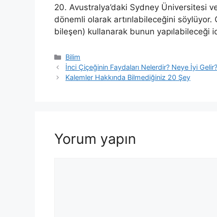
20. Avustralya’daki Sydney Üniversitesi v
dönemli olarak artırılabileceğini söylüyo
bileşen) kullanarak bunun yapılabileceği id
Kategoriler
Bilim
İnci Çiçeğinin Faydaları Nelerdir? Neye İyi Gelir
Kalemler Hakkında Bilmediğiniz 20 Şey
Yorum yapın
Yorum