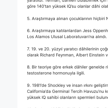
yaratıldı. Terman, dâhileri bulabilmek için 
göre 140’tan yüksek IQ’su olanlar dâhi olabi
5. Araştırmaya alınan çocuklarının hiçbir
6. Araştırmaya katılanlardan Jess Oppenhe
Los Alamos Ulusal Laboratuvarı’na alındı.
7. 19. ve 20. yüzyıl yaratıcı dâhilerinin ço
olarak Richard Feynman, Albert Einstein ve
8. Bir teoriye göre erkek dâhiler genelde 
testosterone hormonuyla ilgili.
9. 1981’de Shockley ve insan ırkını geliş
California’da Germinal Tercih Havuzu’nu 
yüksek IQ sahibi olanların spermleri bulu