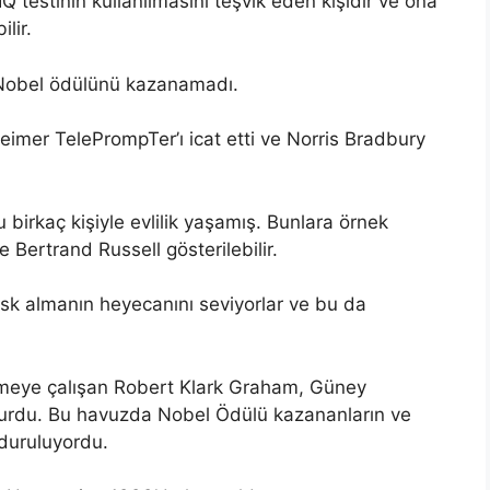
IQ testinin kullanılmasını teşvik eden kişidir ve ona
lir.
i Nobel ödülünü kazanamadı.
imer TelePrompTer’ı icat etti ve Norris Bradbury
ğu birkaç kişiyle evlilik yaşamış. Bunlara örnek
 Bertrand Russell gösterilebilir.
risk almanın heyecanını seviyorlar ve bu da
tirmeye çalışan Robert Klark Graham, Güney
kurdu. Bu havuzda Nobel Ödülü kazananların ve
nduruluyordu.