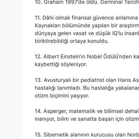
10. Graham 1997’de öldü. Germinal Tercih
11. Dâhi olmak finansal güvence anlamına 
Kaynakları bölümünde yapılan bir araştı
dünyaya gelen vasat ve düşük IQ’lu insanl
biriktirebildiği ortaya konuldu.
12. Albert Einstein’ın Nobel Ödülü’nden k
kaybettiği söyleniyor.
13. Avusturyalı bir pediatrist olan Hans 
hastalığı tanımladı. Bu hastalığa yakalananl
otizm biçimini yaşıyor.
14. Asperger, matematik ve bilimsel deha
inanıyor, bilim ve sanatta başarı için oti
15. Sibernetik alanının kurucusu olan Norb