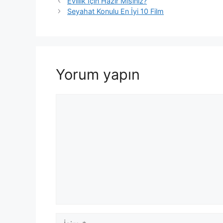
Evlilik İçin Hazır Mısınız?
Seyahat Konulu En İyi 10 Film
Yorum yapın
Yorum
İsim