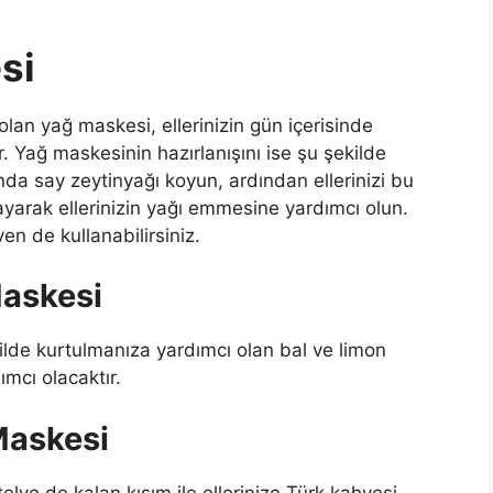
si
 olan yağ maskesi, ellerinizin gün içerisinde
. Yağ maskesinin hazırlanışını ise şu şekilde
ğında say zeytinyağı koyun, ardından ellerinizi bu
layarak ellerinizin yağı emmesine yardımcı olun.
ven de kullanabilirsiniz.
Maskesi
kilde kurtulmanıza yardımcı olan bal ve limon
mcı olacaktır.
 Maskesi
elve de kalan kısım ile ellerinize Türk kahvesi