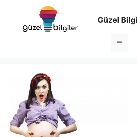
İçeriğe
atla
Güzel Bilgi
Menü