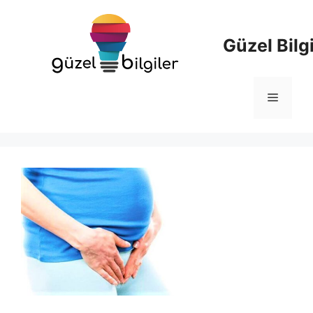
İçeriğe
atla
Güzel Bilgi
Menü