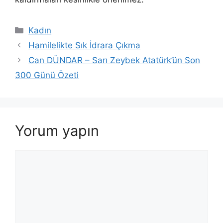
Kategoriler
Kadın
Hamilelikte Sık İdrara Çıkma
Can DÜNDAR – Sarı Zeybek Atatürk’ün Son
300 Günü Özeti
Yorum yapın
Yorum