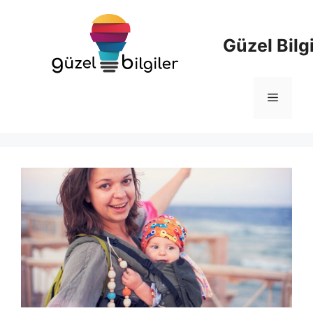
İçeriğe
atla
Güzel Bilgi
Menü