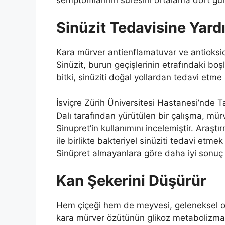
Sinüzit Tedavisine Yard
Kara mürver antienflamatuvar ve antioksidan
Sinüzit, burun geçişlerinin etrafındaki boşl
bitki, sinüziti doğal yollardan tedavi etme
İsviçre Zürih Üniversitesi Hastanesi’nde T
Dalı tarafından yürütülen bir çalışma, mürve
Sinupret’in kullanımını incelemiştir. Araştı
ile birlikte bakteriyel sinüziti tedavi etme
Sinüpret almayanlara göre daha iyi sonuç 
Kan Şekerini Düşürür
Hem çiçeği hem de meyvesi, geleneksel ola
kara mürver özütünün glikoz metabolizmasın