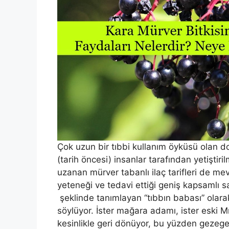
Çok uzun bir tıbbi kullanım öyküsü olan do
(tarih öncesi) insanlar tarafından yetiştiril
uzanan mürver tabanlı ilaç tarifleri de mevc
yeteneği ve tedavi ettiği geniş kapsamlı sa
şeklinde tanımlayan “tıbbın babası” olarak 
söylüyor. İster mağara adamı, ister eski Mıs
kesinlikle geri dönüyor, bu yüzden gezegend