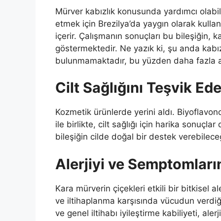
Mürver kabızlık konusunda yardımcı olabilir
etmek için Brezilya’da yaygın olarak kullanı
içerir. Çalışmanın sonuçları bu bileşiğin, k
göstermektedir. Ne yazık ki, şu anda kabızl
bulunmamaktadır, bu yüzden daha fazla ar
Cilt Sağlığını Teşvik Ede
Kozmetik ürünlerde yerini aldı. Biyoflavono
ile birlikte, cilt sağlığı için harika sonuç
bileşiğin cilde doğal bir destek verebilec
Alerjiyi ve Semptomların
Kara mürverin çiçekleri etkili bir bitkisel aler
ve iltihaplanma karşısında vücudun verdiği 
ve genel iltihabı iyileştirme kabiliyeti, al