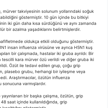
ı, mürver takviyesinin solunum yollarındaki soğuk
abildiğini göstermiştir. 10 gün içinde bu bitkiyi
esinin iki gün daha kısa sürdüğünü ve aynı zamanda
r bir azalma yaşadıklarını belirtmişlerdir.
afifletmede oldukça etkili olduğunu göstermiştir.
H1N1 insan influenza virüsüne ve ayrıca H5N1 kuş
pılan bir çalışmada, hastalar iki gruba ayrıldı: Bir
escilli kara mürver özü verildi ve diğer gruba iki
ldi. Özüt ile tedavi edilen grup, çoğu grip
n, plasebo grubu, herhangi bir iyileşme veya
edi. Araştırmacılar, özütün influenza
u sonucuna varmışlardır.
e yayınlanan bir başka çalışma, özütün, grip
48 saat içinde kullanıldığında, grip
ısalttığını göstermiştir.