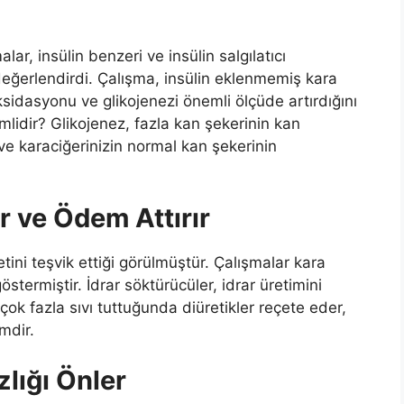
lar, insülin benzeri ve insülin salgılatıcı
 değerlendirdi. Çalışma, insülin eklenmemiş kara
ksidasyonu ve glikojenezi önemli ölçüde artırdığını
lidir? Glikojenez, fazla kan şekerinin kan
ve karaciğerinizin normal kan şekerinin
ır ve Ödem Attırır
ni teşvik ettiği görülmüştür. Çalışmalar kara
stermiştir. İdrar söktürücüler, idrar üretimini
çok fazla sıvı tuttuğunda diüretikler reçete eder,
mdir.
lığı Önler