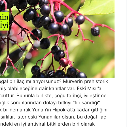
ğal bir ilaç mı arıyorsunuz? Mürverin prehistorik
miş olabileceğine dair kanıtlar var. Eski Mısır’a
uttur. Bununla birlikte, çoğu tarihçi, iyileştirme
ğlık sorunlarından dolayı bitkiyi “tıp sandığı”
bilinen antik Yunan’ın Hipokrat’a kadar gittiğini
ırlılar, ister eski Yunanlılar olsun, bu doğal ilaç
eki en iyi antiviral bitkilerden biri olarak