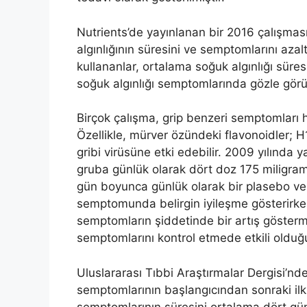
Nutrients’de yayınlanan bir 2016 çalışmas
algınlığının süresini ve semptomlarını azalt
kullananlar, ortalama soğuk algınlığı sür
soğuk algınlığı semptomlarında gözle görülü
Birçok çalışma, grip benzeri semptomları h
Özellikle, mürver özündeki flavonoidler; 
gribi virüsüne etki edebilir. 2009 yılında ya
gruba günlük olarak dört doz 175 miligram t
gün boyunca günlük olarak bir plasebo veri
semptomunda belirgin iyileşme gösterirke
semptomların şiddetinde bir artış gösterm
semptomlarını kontrol etmede etkili olduğ
Uluslararası Tıbbi Araştırmalar Dergisi’nd
semptomlarının başlangıcından sonraki ilk 
semptomlarının süresini ortalama dört gün k