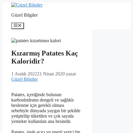
İçeriğe
atla
Güzel Bilgiler
Menü
Kızarmış Patates Kaç
Kaloridir?
1 Aralık 2022
21 Nisan 2020
yazar
Güzel Bilgiler
Patates, içeriğinde bulunan
karbonhidratın dengeli ve sağlıklı
beslenme için gerekli olması
sebebiyle dünyada yaygın bir şekilde
yetiştirilip tüketilen ve çok sayıda
yemekte kullanılan ana besindir.
Patates, iştah açıcı ve enerji verici bir