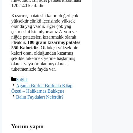
mevcuttur. Bir adet patates kızartması
120-140 kcal.’dir.
Kızarmış patatesin kalori değeri çok
yüksektir çünkü içerisinde yüksek
oranda yağ vardır. Eğer çok yağ
çekmesini istemiyorsanız Afyon ve
niğde patatesleri kızartmalık olarak
idealdir.
100 gram kızarmış patates
550 Kaloridir
. Oldukça yüksek bir
kalori oranı olduğundan kızarmış
şekilde tüketmek yerine haşlanmış
olarak veya fırınlanmış olarak
tüketmenizde fayda var.
Kategoriler
Sağlık
Aganta Burina Burinata Kitap
Özeti – Halikarnas Balıkçısı
Balın Faydaları Nelerdir?
Yorum yapın