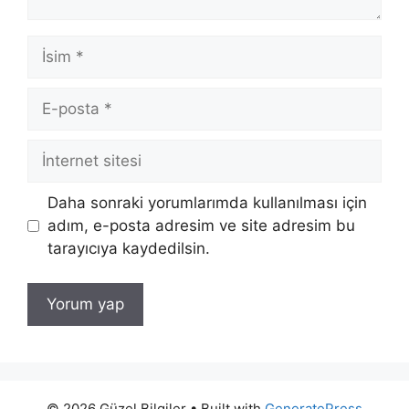
İsim
E-
posta
İnternet
sitesi
Daha sonraki yorumlarımda kullanılması için
adım, e-posta adresim ve site adresim bu
tarayıcıya kaydedilsin.
© 2026 Güzel Bilgiler
• Built with
GeneratePress