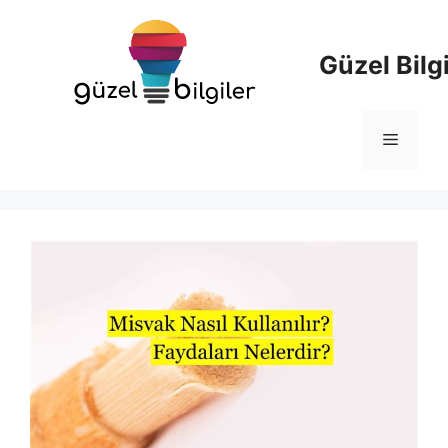
İçeriğe
atla
Güzel Bilgi
Menü