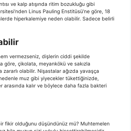
tısı ve kalp atışında ritim bozukluğu gibi
ersitesi’nden Linus Pauling Enstitüsü’ne göre, 18
rde hiperkalemiye neden olabilir. Sadece belirli
bilir
nem vermezseniz, dişlerin ciddi şekilde
ra göre, çikolata, meyankökü ve sakızla
da zararlı olabilir. Nişastalar ağızda yavaşça
nedenle muz gibi yiyecekler tükettiğinizde,
er arasında kalır ve böylece daha fazla bakteri
bir fikir olduğunu düşündünüz mü? Muhtemelen
ız bile muzun sizi uykulu hissettirebilmesidir.