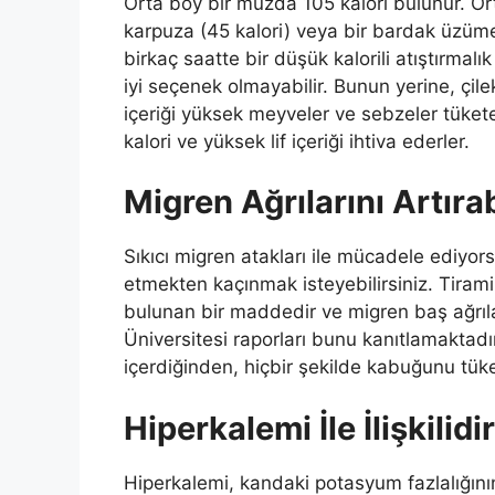
Orta boy bir muzda 105 kalori bulunur. Ort
karpuza (45 kalori) veya bir bardak üzüme 
birkaç saatte bir düşük kalorili atıştırmalı
iyi seçenek olmayabilir. Bunun yerine, çilek,
içeriği yüksek meyveler ve sebzeler tükete
kalori ve yüksek lif içeriği ihtiva ederler.
Migren Ağrılarını Artırab
Sıkıcı migren atakları ile mücadele ediyor
etmekten kaçınmak isteyebilirsiniz. Tirami
bulunan bir maddedir ve migren baş ağrıları
Üniversitesi raporları bunu kanıtlamaktad
içerdiğinden, hiçbir şekilde kabuğunu tük
Hiperkalemi İle İlişkilidir
Hiperkalemi, kandaki potasyum fazlalığını