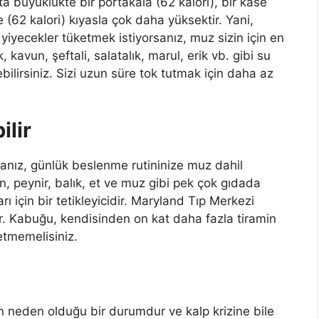
a büyüklükte bir portakala (62 kalori), bir kase
(62 kalori) kıyasla çok daha yüksektir. Yani,
k yiyecekler tüketmek istiyorsanız, muz sizin için en
 kavun, şeftali, salatalık, marul, erik vb. gibi su
bilirsiniz. Sizi uzun süre tok tutmak için daha az
ilir
sanız, günlük beslenme rutininize muz dahil
n, peynir, balık, et ve muz gibi pek çok gıdada
 için bir tetikleyicidir. Maryland Tıp Merkezi
ır. Kabuğu, kendisinden on kat daha fazla tiramin
etmemelisiniz.
n neden olduğu bir durumdur ve kalp krizine bile