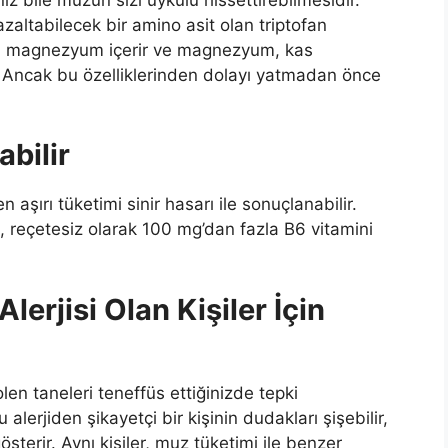
azaltabilecek bir amino asit olan triptofan
da magnezyum içerir ve magnezyum, kas
. Ancak bu özelliklerinden dolayı yatmadan önce
bilir
aşırı tüketimi sinir hasarı ile sonuçlanabilir.
, reçetesiz olarak 100 mg’dan fazla B6 vitamini
erjisi Olan Kişiler İçin
olen taneleri teneffüs ettiğinizde tepki
erjiden şikayetçi bir kişinin dudakları şişebilir,
gösterir. Aynı kişiler, muz tüketimi ile benzer