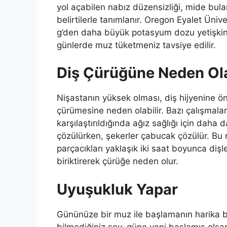
yol açabilen nabız düzensizliği, mide bulan
belirtilerle tanımlanır. Oregon Eyalet Üniv
g’den daha büyük potasyum dozu yetişkinle
günlerde muz tüketmeniz tavsiye edilir.
Diş Çürüğüne Neden Ola
Nişastanın yüksek olması, diş hijyenine ö
çürümesine neden olabilir. Bazı çalışmala
karşılaştırıldığında ağız sağlığı için daha 
çözülürken, şekerler çabucak çözülür. Bu 
parçacıkları yaklaşık iki saat boyunca dişl
biriktirerek çürüğe neden olur.
Uyuşukluk Yapar
Gününüze bir muz ile başlamanın harika 
bilmediğiniz şey, güne yeni başlamış olsan