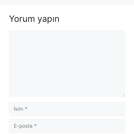
Yorum yapın
Yorum
İsim
E-
posta