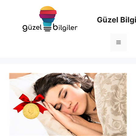
İçeriğe
atla
Güzel Bilgi
Menü