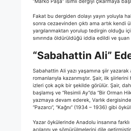
“Marko Paşa” isimli dergiyi çıkarmaya başl
Fakat bu dergiden dolayı yayın yoluyla ha
sonra cezaevinden çıktı ama artık kendi ülk
yargılanmaktan yorulup tedirgin olduğu iç
sınırında öldürüldüğü iddia edildi ve şuan
“Sabahattin Ali” Ed
Sabahattin Ali yazı yaşamına şiir yazarak
romanlarıyla kazanmıştır. Şair, ilk şiirlerini
izleri çok açık bir şekilde görülür. Şair, 
başlamış ve “Resimli Ay”da “Bir Orman Hik
yazmaya devam ederek, Varlık dergisinde ya
“Pazarcı”, “Kağnı” (1934 – 1936) gibi öykül
Yazar öykülerinde Anadolu insanına farklı 
acılarını ve sömürülmelerini dile getirmiştir