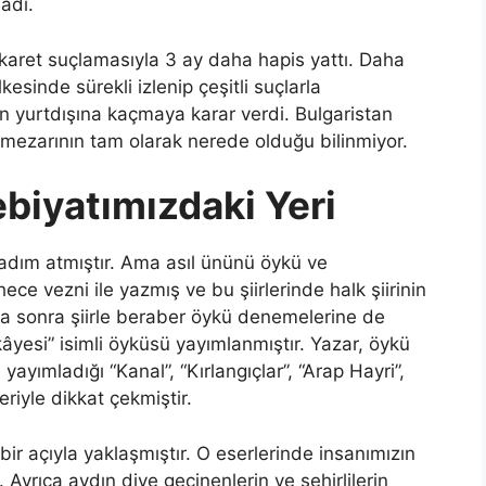
adı.
karet suçlamasıyla 3 ay daha hapis yattı. Daha
esinde sürekli izlenip çeşitli suçlarla
in yurtdışına kaçmaya karar verdi. Bulgaristan
 mezarının tam olarak nerede olduğu bilinmiyor.
ebiyatımızdaki Yeri
 adım atmıştır. Ama asıl ününü öykü ve
 hece vezni ile yazmış ve bu şiirlerinde halk şiirinin
daha sonra şiirle beraber öykü denemelerine de
âyesi” isimli öyküsü yayımlanmıştır. Yazar, öykü
yımladığı “Kanal”, “Kırlangıçlar”, “Arap Hayri”,
eriyle dikkat çekmiştir.
bir açıyla yaklaşmıştır. O eserlerinde insanımızın
. Ayrıca aydın diye geçinenlerin ve şehirlilerin