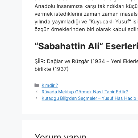
Anadolu insanımıza karşı takındıkları küçüm
vermek istediklerini zaman zaman masalsı
yılında yayımladığı ve “Kuyucaklı Yusuf” 
özgün örneklerinden biri olarak kabul edilm
“Sabahattin Ali” Eserler
ŞİİR: Dağlar ve Rüzgâr (1934 – Yeni Eklerl
birlikte (1937)
Kategoriler
Kimdir ?
Rüyada Mektup Görmek Nasıl Tabir Edilir?
Kutadgu Bilig’den Seçmeler – Yusuf Has Hacib 
Yorum yapın