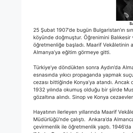
S
25 Şubat 1907’de bugün Bulgaristan’ın sını
köyünde doğmuştur. Öğrenimini Balıkesir 
öğretmenliğe başladı. Maarif Vekâletinin 
Almanya’ya eğitim görmeye gitti.
Türkiye’ye döndükten sonra Aydın’da Alma
esnasında yıkıcı propaganda yapmak suçu
cezası bittiğinde Konya’ya atandı. Ancak 
1932 yılında okumuş olduğu bir şiirde Must
gözaltına alındı. Sinop ve Konya cezaevleri
Hayatının ilerleyen yıllarında Maarif Vekâl
Müdürlüğü’nde çalıştı. Ankara’da Almanca
çevirmenlik ile öğretmenlik yaptı. 1946’da 