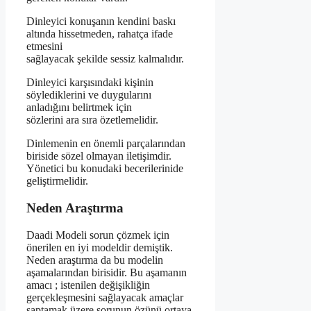
Dinleyici konuşanın kendini baskı
altında hissetmeden, rahatça ifade
etmesini
sağlayacak şekilde sessiz kalmalıdır.
Dinleyici karşısındaki kişinin
söylediklerini ve duygularını
anladığını belirtmek için
sözlerini ara sıra özetlemelidir.
Dinlemenin en önemli parçalarından
biriside sözel olmayan iletişimdir.
Yönetici bu konudaki becerilerinide
geliştirmelidir.
Neden Araştırma
Daadi Modeli sorun çözmek için
önerilen en iyi modeldir demiştik.
Neden araştırma da bu modelin
aşamalarından birisidir. Bu aşamanın
amacı ; istenilen değişikliğin
gerçekleşmesini sağlayacak amaçlar
saptamak üzere sorunun özünü ortaya