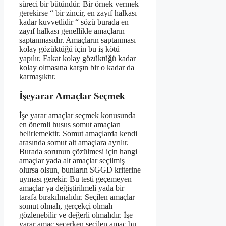
süreci bir bütündür. Bir örnek vermek
gerekirse “ bir zincir, en zayıf halkası
kadar kuvvetlidir “ sözü burada en
zayıf halkası genellikle amaçların
saptanmasıdır. Amaçların saptanması
kolay gözüktüğü için bu iş kötü
yapılır. Fakat kolay gözüktüğü kadar
kolay olmasına karşın bir o kadar da
karmaşıktır.
İşeyarar Amaçlar Seçmek
İşe yarar amaçlar seçmek konusunda
en önemli husus somut amaçları
belirlemektir. Somut amaçlarda kendi
arasında somut alt amaçlara ayrılır.
Burada sorunun çözülmesi için hangi
amaçlar yada alt amaçlar seçilmiş
olursa olsun, bunların SGGD kriterine
uyması gerekir. Bu testi geçemeyen
amaçlar ya değiştirilmeli yada bir
tarafa bırakılmalıdır. Seçilen amaçlar
somut olmalı, gerçekçi olmalı
gözlenebilir ve değerli olmalıdır. İşe
yarar amaç seçerken seçilen amaç bu