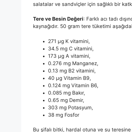
salatalar ve sandviçler için sağlıklı bir katkı
Tere ve Besin Değeri
: Farklı acı tadı dışı
kaynağıdır. 50 gram tere tüketimi aşağıdaki
271 μg K vitamini,
34.5 mg C vitamini,
173 μg A vitamini,
0.276 mg Manganez,
0.13 mg B2 vitamini,
40 μg Vitamin B9,
0.124 mg Vitamin B6,
0.085 mg Bakır,
0.65 mg Demir,
303 mg Potasyum,
38 mg Fosfor
Bu şifalı bitki, hardal otuna ve su teresine