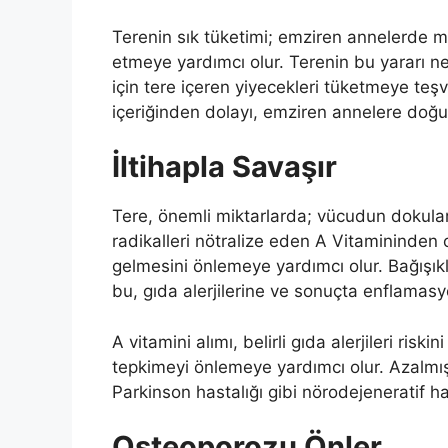
Terenin sık tüketimi; emziren annelerde 
etmeye yardımcı olur. Terenin bu yararı ne
için tere içeren yiyecekleri tüketmeye teşvi
içeriğinden dolayı, emziren annelere doğum
İltihapla Savaşır
Tere, önemli miktarlarda; vücudun dokula
radikalleri nötralize eden A Vitamininden ol
gelmesini önlemeye yardımcı olur. Bağışıklı
bu, gıda alerjilerine ve sonuçta enflamas
A vitamini alımı, belirli gıda alerjileri risk
tepkimeyi önlemeye yardımcı olur. Azalmış 
Parkinson hastalığı gibi nörodejeneratif has
Osteoporozu Önler