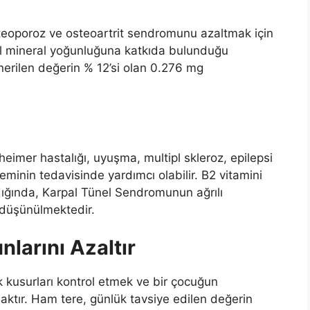
teoporoz ve osteoartrit sendromunu azaltmak için
el mineral yoğunluğuna katkıda bulunduğu
nerilen değerin % 12’si olan 0.276 mg
eimer hastalığı, uyuşma, multipl skleroz, epilepsi
leminin tedavisinde yardımcı olabilir. B2 vitamini
nıldığında, Karpal Tünel Sendromunun ağrılı
 düşünülmektedir.
larını Azaltır
k kusurları kontrol etmek ve bir çocuğun
naktır. Ham tere, günlük tavsiye edilen değerin