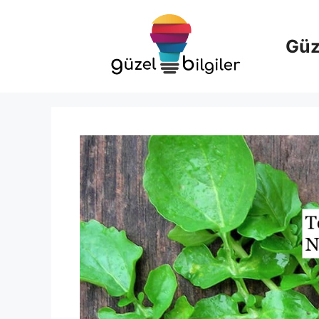
İçeriğe
atla
Güze