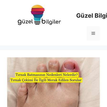
İçeriğe
atla
Güzel Bilgi
Menü