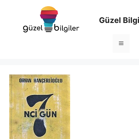
İçeriğe
atla
Güzel Bilgi
Menü