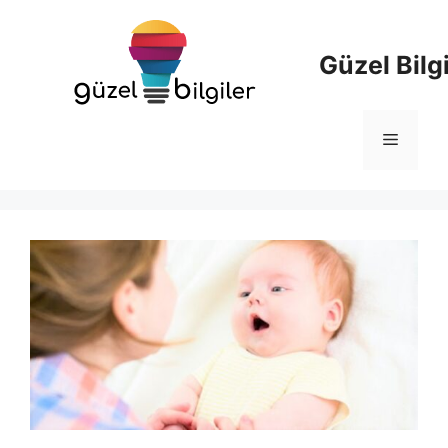
İçeriğe
atla
Güzel Bilgi
Menü