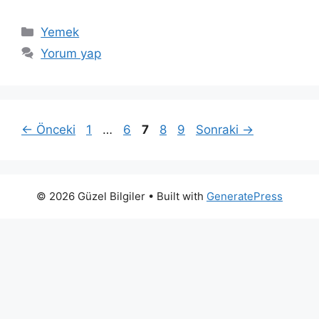
Kategoriler
Yemek
Yorum yap
Sayfa
Sayfa
Sayfa
Sayfa
Sayfa
←
Önceki
1
…
6
7
8
9
Sonraki
→
© 2026 Güzel Bilgiler
• Built with
GeneratePress