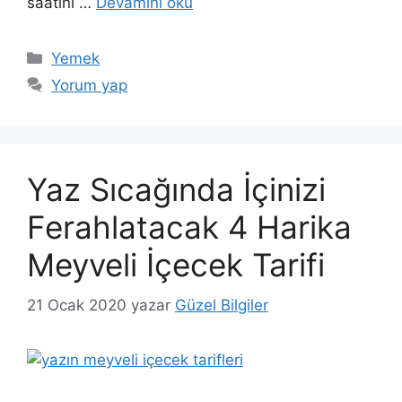
saatini …
Devamını oku
Kategoriler
Yemek
Yorum yap
Yaz Sıcağında İçinizi
Ferahlatacak 4 Harika
Meyveli İçecek Tarifi
21 Ocak 2020
yazar
Güzel Bilgiler